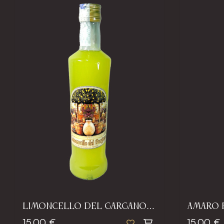
LIMONCELLO DEL GARGANO
AMARO 
33% VOL
VOL.
15,00 €
15,00 €